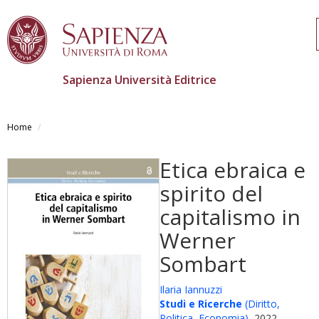
Sapienza Università Editrice
Salta
al
Home
contenuto
principale
Etica ebraica e
spirito del
capitalismo in
Werner
Sombart
Ilaria Iannuzzi
Studi e Ricerche
(Diritto,
Politica, Economia)
, 2022