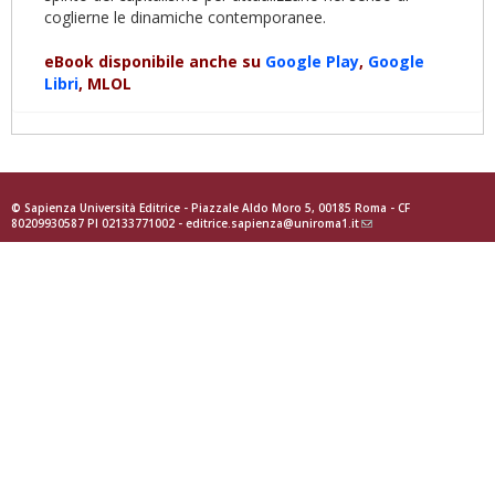
coglierne le dinamiche contemporanee.
eBook disponibile anche su
Google Play
,
Google
Libri
, MLOL
© Sapienza Università Editrice - Piazzale Aldo Moro 5, 00185 Roma - CF
80209930587 PI 02133771002 -
editrice.sapienza@uniroma1.it
(link
sends
e-
mail)