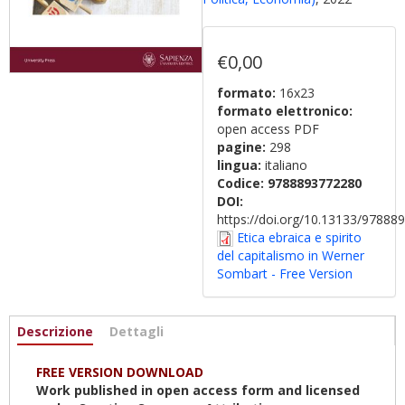
€0,00
formato:
16x23
formato elettronico:
open access PDF
pagine:
298
lingua:
italiano
Codice:
9788893772280
DOI:
https://doi.org/10.13133/9788
Etica ebraica e spirito
del capitalismo in Werner
Sombart - Free Version
Informazioni
Descrizione
(scheda
Dettagli
attiva)
FREE VERSION DOWNLOAD
Work published in open access form and licensed