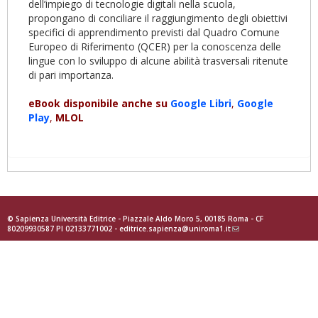
dell’impiego di tecnologie digitali nella scuola,
propongano di conciliare il raggiungimento degli obiettivi
specifici di apprendimento previsti dal Quadro Comune
Europeo di Riferimento (QCER) per la conoscenza delle
lingue con lo sviluppo di alcune abilità trasversali ritenute
di pari importanza.
eBook disponibile anche su
Google
Libri
,
Google
Play
,
MLOL
© Sapienza Università Editrice - Piazzale Aldo Moro 5, 00185 Roma - CF
80209930587 PI 02133771002 -
editrice.sapienza@uniroma1.it
(link
sends
e-
mail)