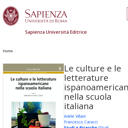
Sapienza Università Editrice
Salta
al
Home
contenuto
principale
Le culture e le
letterature
ispanoamerica
nella scuola
italiana
Adele Villani
Francesco Caracci
Studi e Ricerche
(Studi