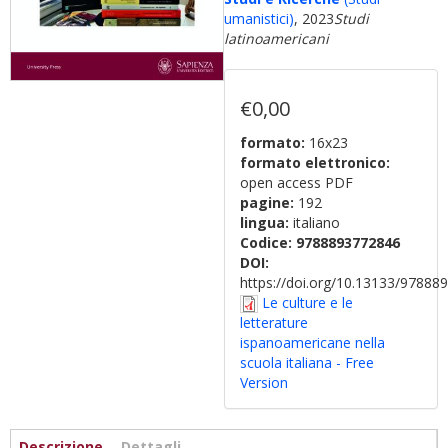
umanistici)
, 2023
Studi
latinoamericani
€0,00
formato:
16x23
formato elettronico:
open access PDF
pagine:
192
lingua:
italiano
Codice:
9788893772846
DOI:
https://doi.org/10.13133/9788
Le culture e le
letterature
ispanoamericane nella
scuola italiana - Free
Version
Informazioni
Descrizione
(scheda
Dettagli