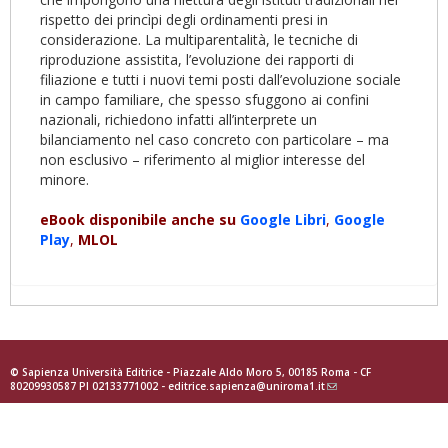
rispetto dei princìpi degli ordinamenti presi in
considerazione. La multiparentalità, le tecniche di
riproduzione assistita, l’evoluzione dei rapporti di
filiazione e tutti i nuovi temi posti dall’evoluzione sociale
in campo familiare, che spesso sfuggono ai confini
nazionali, richiedono infatti all’interprete un
bilanciamento nel caso concreto con particolare – ma
non esclusivo – riferimento al miglior interesse del
minore.
eBook disponibile anche su
Google
Libri
,
Google
Play
,
MLOL
© Sapienza Università Editrice - Piazzale Aldo Moro 5, 00185 Roma - CF
80209930587 PI 02133771002 -
editrice.sapienza@uniroma1.it
(link
sends
e-
mail)