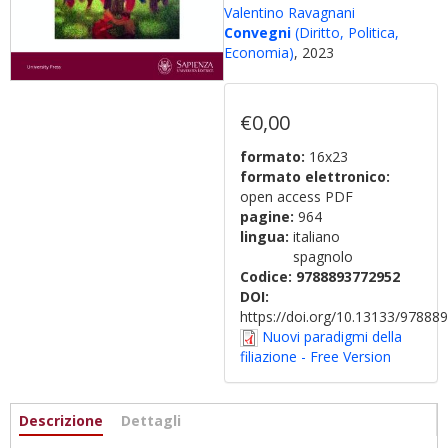
Valentino Ravagnani
Convegni
(Diritto, Politica,
Economia)
, 2023
€0,00
formato:
16x23
formato elettronico:
open access PDF
pagine:
964
lingua:
italiano
spagnolo
Codice:
9788893772952
DOI:
https://doi.org/10.13133/9788
Nuovi paradigmi della
filiazione - Free Version
Informazioni
Descrizione
(scheda
Dettagli
attiva)