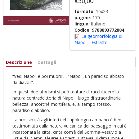
€30,00
formato:
16x23
pagine:
170
lingua:
italiano
Codice:
9788893772884
La geomorfologia di
Napoli - Estratto
Informazioni
Descrizione
(scheda
Dettagli
attiva)
“Vedi Napoli e poi muori!”… “Napoli, un paradiso abitato
da diavoli”.
In questi due aforismi si può tentare di racchiudere la
natura contraddittoria di Napoli, luogo di straordinaria
bellezza, ancorché mortifera, e, al tempo stesso,
paradiso diabolico.
La prossimità agli inferi del capoluogo campano è ben
testimoniata dalla natura vulcanica del paesaggio in cui è
incastonata la città, cinta com’è dal Somma-Vesuvio a
Est e dai Campi Flegrei a Ovest. Tuttavia, il clima mite e