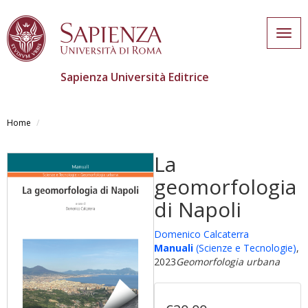
Togg
navig
Sapienza Università Editrice
Salta
al
Home
contenuto
principale
La
geomorfologia
di Napoli
Domenico Calcaterra
Manuali
(Scienze e Tecnologie)
,
2023
Geomorfologia urbana