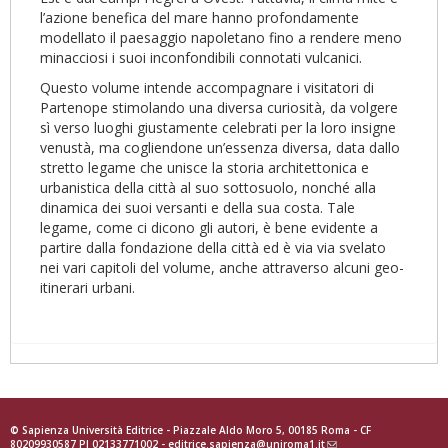
l’azione benefica del mare hanno profondamente
modellato il paesaggio napoletano fino a rendere meno
minacciosi i suoi inconfondibili connotati vulcanici.
Questo volume intende accompagnare i visitatori di
Partenope stimolando una diversa curiosità, da volgere
sì verso luoghi giustamente celebrati per la loro insigne
venustà, ma cogliendone un’essenza diversa, data dallo
stretto legame che unisce la storia architettonica e
urbanistica della città al suo sottosuolo, nonché alla
dinamica dei suoi versanti e della sua costa. Tale
legame, come ci dicono gli autori, è bene evidente a
partire dalla fondazione della città ed è via via svelato
nei vari capitoli del volume, anche attraverso alcuni geo-
itinerari urbani.
© Sapienza Università Editrice - Piazzale Aldo Moro 5, 00185 Roma - CF
80209930587 PI 02133771002 -
editrice.sapienza@uniroma1.it
(link