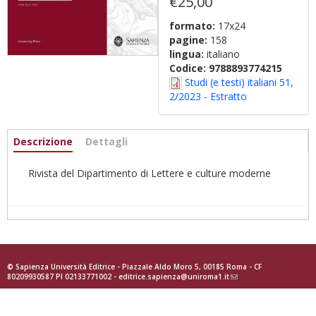
€25,00
formato:
17x24
pagine:
158
lingua:
italiano
Codice:
9788893774215
Studi (e testi) italiani 51,
2/2023 - Estratto
Informazioni
Descrizione
(scheda
Dettagli
attiva)
Rivista del Dipartimento di Lettere e culture moderne
© Sapienza Università Editrice - Piazzale Aldo Moro 5, 00185 Roma - CF
80209930587 PI 02133771002 -
editrice.sapienza@uniroma1.it
(link
sends
e-
mail)