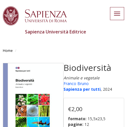
Togg
navig
Sapienza Università Editrice
Salta
al
Home
contenuto
principale
Biodiversità
Animale e vegetale
Franco Bruno
Sapienza per tutti
, 2024
€2,00
formato:
15,5x23,5
pagine:
12