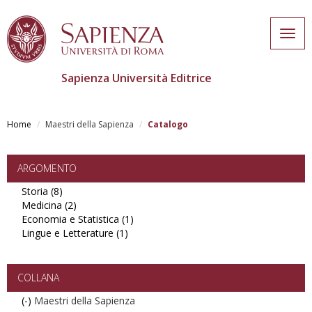
Togg
navig
Sapienza Università Editrice
Salta
al
Home
Maestri della Sapienza
Catalogo
contenuto
principale
ARGOMENTO
Storia (8)
Apply
Medicina (2)
Storia
Apply
Economia e Statistica (1)
filter
Medicina
Apply
Lingue e Letterature (1)
filter
Apply
Economia
Lingue
e
e
Statistica
Letterature
filter
COLLANA
filter
(-)
Remove
Maestri della Sapienza