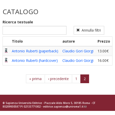
inglese
filter
filter
CATALOGO
Ricerca testuale
Annulla filtri
Titolo
autore
Prezzo
Antonio Ruberti (paperback)
Claudio Gori Giorgi
13.00€
Antonio Ruberti (hardcover)
Claudio Gori Giorgi
16.00€
« prima
‹ precedente
1
2
© Sapienza Università Editrice - Piazzale Aldo Moro 5, 00185 Roma - CF
80209930587 PI 02133771002 -
editrice.sapienza@uniroma1.it
(link
sends
e-