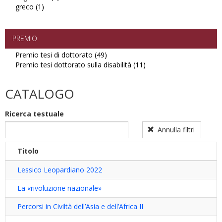
greco (1)
Apply
filter
ungherese
greco
filter
filter
PREMIO
Premio tesi di dottorato (49)
Apply
Premio tesi dottorato sulla disabilità (11)
Premio
Apply
tesi
Premio
di
tesi
CATALOGO
dottorato
dottorato
filter
sulla
Ricerca testuale
disabilità
filter
Annulla filtri
Titolo
Lessico Leopardiano 2022
La «rivoluzione nazionale»
Percorsi in Civiltà dell’Asia e dell’Africa II