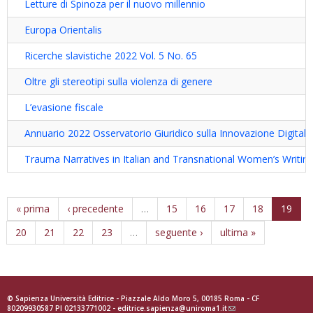
Letture di Spinoza per il nuovo millennio
Europa Orientalis
Ricerche slavistiche 2022 Vol. 5 No. 65
Oltre gli stereotipi sulla violenza di genere
L’evasione fiscale
Annuario 2022 Osservatorio Giuridico sulla Innovazione Digitale
Trauma Narratives in Italian and Transnational Women’s Writin
« prima
‹ precedente
…
15
16
17
18
19
20
21
22
23
…
seguente ›
ultima »
© Sapienza Università Editrice - Piazzale Aldo Moro 5, 00185 Roma - CF
80209930587 PI 02133771002 -
editrice.sapienza@uniroma1.it
(link