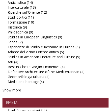
Antichistica (14)
Apply
filter
Studi
Interculturale (13)
Antichistica
Apply
latinoamericani
Ricerche sull’Oriente (12)
filter
Interculturale
Apply
filter
Studi politici (11)
Apply
filter
Ricerche
Formazione (10)
Studi
Apply
sull’Oriente
Historica (9)
Apply
politici
Formazione
filter
Philosophica (9)
Historica
Apply
filter
filter
Studies in European Linguistics (9)
filter
Philosophica
Apply
Secoa (7)
Apply
filter
Studies
Esperienze di Studio e Restauro in Europa (6)
Secoa
in
Apply
Atlante del Vicino Oriente antico (5)
filter
European
Apply
Esperienze
Studies in American Literature and Culture (5)
Linguistics
Atlante
di
Apply
Arti (4)
Apply
filter
del
Studio
Studies
Best in Class “Giorgio Eminente” (4)
Arti
Vicino
Apply
e
in
Defensive Architecture of the Mediterranean (4)
filter
Oriente
Best
Restauro
American
Apply
Geomorfologia urbana (4)
Apply
antico
in
in
Literature
Defensive
Media and heritage (4)
Apply
Geomorfologia
filter
Class
Europa
and
Architecture
Media
urbana
“Giorgio
filter
Culture
of
Show more
and
filter
Eminente”
filter
the
heritage
filter
Mediterranean
filter
filter
RIVISTA
Studi (e testi) italiani (11)
Apply