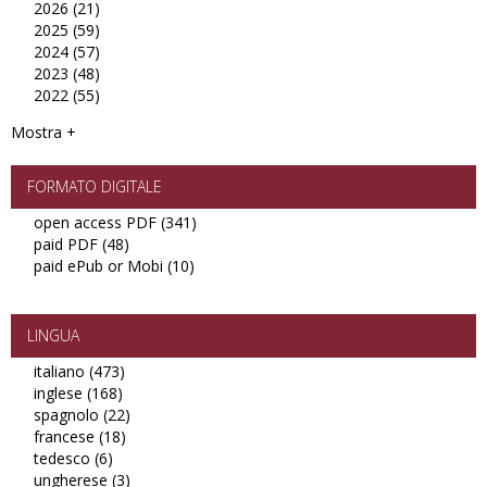
2026 (21)
Apply
filter
2025 (59)
2026
Apply
2024 (57)
filter
2025
Apply
2023 (48)
filter
2024
Apply
2022 (55)
filter
2023
Apply
filter
2022
Mostra +
filter
FORMATO DIGITALE
open access PDF (341)
Apply
paid PDF (48)
Apply
open
paid ePub or Mobi (10)
paid
Apply
access
PDF
paid
PDF
filter
ePub
filter
or
LINGUA
Mobi
italiano (473)
Apply
filter
inglese (168)
Apply
italiano
spagnolo (22)
inglese
filter
Apply
francese (18)
filter
Apply
spagnolo
tedesco (6)
Apply
francese
filter
ungherese (3)
tedesco
filter
Apply