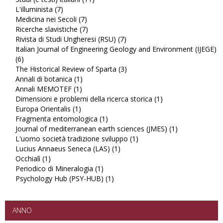
L'illuminista (7)
Apply
Studi
Medicina nei Secoli (7)
L'illuminista
Apply
(e
Ricerche slavistiche (7)
filter
Medicina
Apply
testi)
Rivista di Studi Ungheresi (RSU) (7)
nei
Ricerche
italiani
Apply
Italian Journal of Engineering Geology and Environment (IJEGE)
Secoli
slavistiche
filter
Rivista
(6)
Apply
filter
filter
di
The Historical Review of Sparta (3)
Italian
Studi
Apply
Annali di botanica (1)
Journal
Apply
Ungheresi
The
Annali MEMOTEF (1)
of
Apply
Annali
(RSU)
Historical
Dimensioni e problemi della ricerca storica (1)
Engineering
Annali
di
filter
Review
Apply
Europa Orientalis (1)
Geology
Apply
MEMOTEF
botanica
of
Dimensioni
Fragmenta entomologica (1)
and
Europa
filter
filter
Apply
Sparta
e
Journal of mediterranean earth sciences (JMES) (1)
Environment
Orientalis
Fragmenta
filter
problemi
Apply
L'uomo società tradizione sviluppo (1)
(IJEGE)
filter
entomologica
Apply
della
Journal
Lucius Annaeus Seneca (LAS) (1)
filter
filter
Apply
L'uomo
ricerca
of
Occhialì (1)
Apply
Lucius
società
storica
mediterranea
Periodico di Mineralogia (1)
Occhialì
Apply
Annaeus
tradizione
filter
earth
Psychology Hub (PSY-HUB) (1)
filter
Periodico
Apply
Seneca
sviluppo
sciences
di
Psychology
(LAS)
filter
(JMES)
Mineralogia
Hub
filter
filter
filter
(PSY-
ANNO
HUB)