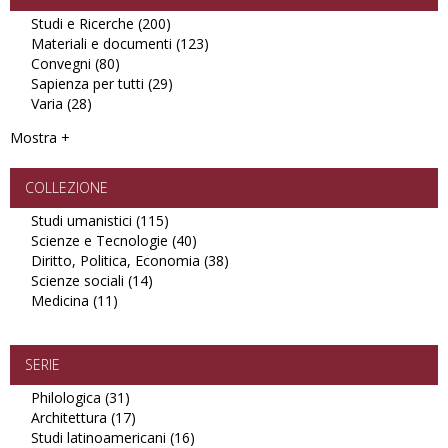
Studi e Ricerche (200)
Apply
Materiali e documenti (123)
Studi
Apply
Convegni (80)
Apply
e
Materiali
Sapienza per tutti (29)
Convegni
Ricerche
Apply
e
Varia (28)
Apply
filter
filter
Sapienza
documenti
Varia
per
filter
Mostra +
filter
tutti
filter
COLLEZIONE
Studi umanistici (115)
Apply
Scienze e Tecnologie (40)
Studi
Apply
Diritto, Politica, Economia (38)
umanistici
Scienze
Apply
Scienze sociali (14)
Apply
filter
e
Diritto,
Medicina (11)
Apply
Scienze
Tecnologie
Politica,
Medicina
sociali
filter
Economia
filter
filter
filter
SERIE
Philologica (31)
Apply
Architettura (17)
Philologica
Apply
Studi latinoamericani (16)
filter
Architettura
Apply