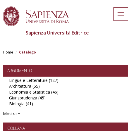
Togg
navig
Sapienza Università Editrice
Salta
al
Home
Catalogo
contenuto
principale
ARGOMENTO
Lingue e Letterature (127)
Apply
Architettura (55)
Apply
Lingue
Economia e Statistica (46)
Architettura
e
Apply
Giurisprudenza (45)
filter
Apply
Letterature
Economia
Biologia (41)
Apply
Giurisprudenza
filter
e
Biologia
filter
Statistica
Mostra +
filter
filter
COLLANA