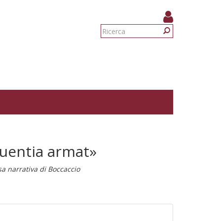
Form
di
Ricerca
ricerca
quentia armat»
sa narrativa di Boccaccio