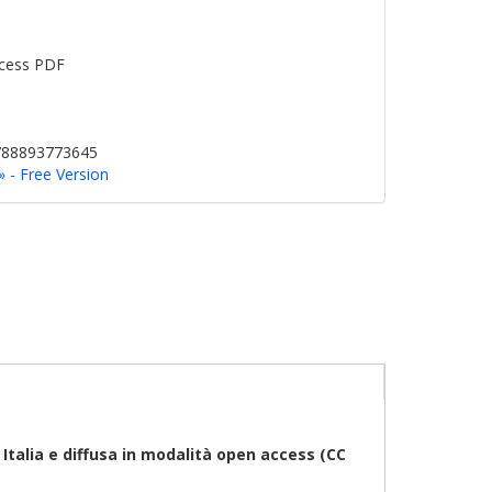
cess PDF
9788893773645
 - Free Version
talia e diffusa in modalità open access (CC