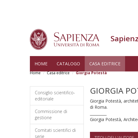
Sapienz
Salta
HOME
CATALOGO
CASA EDITRICE
al
Home
Casa editrice
Giorgia Potestà
contenuto
principale
GIORGIA PO
Consiglio scientifico-
editoriale
Giorgia Potestà, archite
di Roma.
Commissione di
_________
gestione
Giorgia Potestà, Archit
Comitati scientifici di
serie
TITOLI DELL'AUTORE