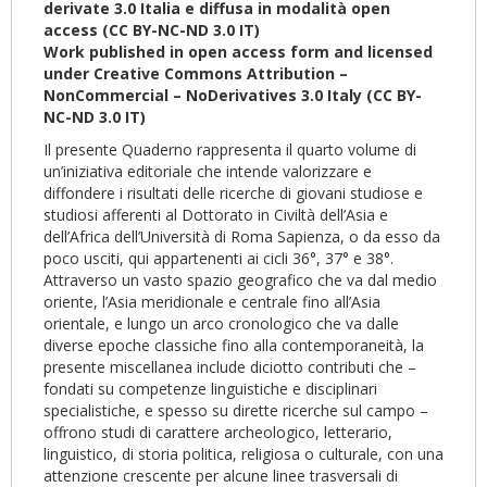
derivate 3.0 Italia e diffusa in modalità open
access (CC BY-NC-ND 3.0 IT)
Work published in open access form and licensed
under Creative Commons Attribution –
NonCommercial – NoDerivatives 3.0 Italy (CC BY-
NC-ND 3.0 IT)
Il presente Quaderno rappresenta il quarto volume di
un’iniziativa editoriale che intende valorizzare e
diffondere i risultati delle ricerche di giovani studiose e
studiosi afferenti al Dottorato in Civiltà dell’Asia e
dell’Africa dell’Università di Roma Sapienza, o da esso da
poco usciti, qui appartenenti ai cicli 36°, 37° e 38°.
Attraverso un vasto spazio geografico che va dal medio
oriente, l’Asia meridionale e centrale fino all’Asia
orientale, e lungo un arco cronologico che va dalle
diverse epoche classiche fino alla contemporaneità, la
presente miscellanea include diciotto contributi che –
fondati su competenze linguistiche e disciplinari
specialistiche, e spesso su dirette ricerche sul campo –
offrono studi di carattere archeologico, letterario,
linguistico, di storia politica, religiosa o culturale, con una
attenzione crescente per alcune linee trasversali di