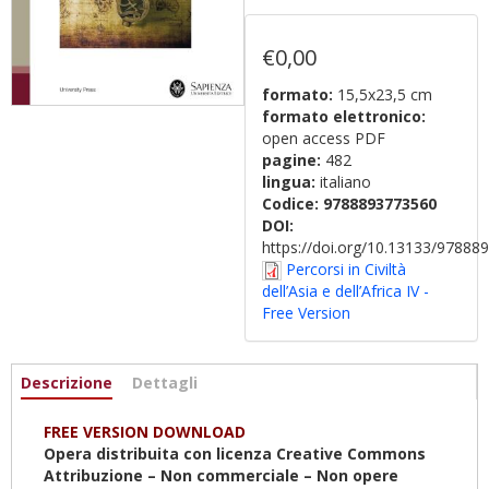
€0,00
formato:
15,5x23,5 cm
formato elettronico:
open access PDF
pagine:
482
lingua:
italiano
Codice:
9788893773560
DOI:
https://doi.org/10.13133/9788
Percorsi in Civiltà
dell’Asia e dell’Africa IV -
Free Version
Informazioni
Descrizione
(scheda
Dettagli
attiva)
FREE VERSION DOWNLOAD
Opera distribuita con licenza Creative Commons
Attribuzione – Non commerciale – Non opere