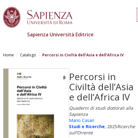
Sapienza Università Editrice
Salta
al
Home
Catalogo
Percorsi in Civiltà dell’Asia e dell’Africa IV
contenuto
principale
Percorsi in
Civiltà dell’Asia
e dell’Africa IV
Quaderni di studi dottorali alla
Sapienza
Mario Casari
Studi e Ricerche
, 2025
Ricerche
sull’Oriente