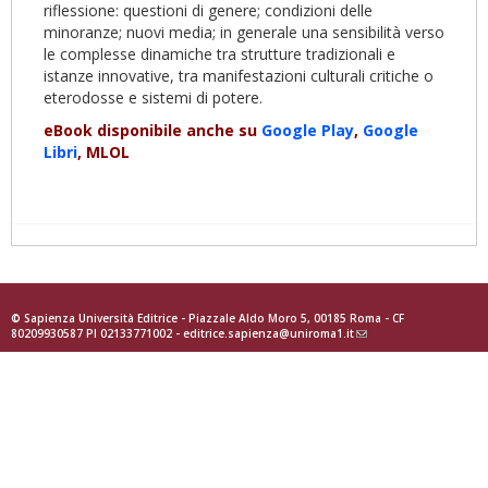
riflessione: questioni di genere; condizioni delle
minoranze; nuovi media; in generale una sensibilità verso
le complesse dinamiche tra strutture tradizionali e
istanze innovative, tra manifestazioni culturali critiche o
eterodosse e sistemi di potere.
eBook disponibile anche su
Google Play
,
Google
Libri
, MLOL
© Sapienza Università Editrice - Piazzale Aldo Moro 5, 00185 Roma - CF
80209930587 PI 02133771002 -
editrice.sapienza@uniroma1.it
(link
sends
e-
mail)