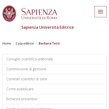
Togg
navig
Sapienza Università Editrice
Salta
al
Home
Casa editrice
Barbara Tetti
contenuto
principale
Consiglio scientifico-editoriale
Commissione di gestione
Comitati scientifici di serie
Come pubblicare
Richiesta preventivo
Sconti e spese di spedizione