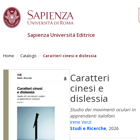
Sapienza Università Editrice
Salta
al
Home
Catalogo
Caratteri cinesi e dislessia
contenuto
principale
Caratteri
cinesi e
dislessia
Studio dei movimenti oculari in
apprendenti italofoni
Irene Verzì
Studi e Ricerche
, 2026