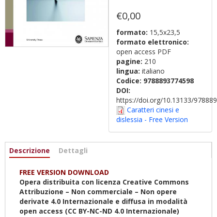
€0,00
formato:
15,5x23,5
formato elettronico:
open access PDF
pagine:
210
lingua:
italiano
Codice:
9788893774598
DOI:
https://doi.org/10.13133/9788
Caratteri cinesi e
dislessia - Free Version
Informazioni
Descrizione
(scheda
Dettagli
attiva)
FREE VERSION DOWNLOAD
Opera distribuita con licenza Creative Commons
Attribuzione – Non commerciale – Non opere
derivate 4.0
Internazionale
e diffusa in modalità
open access (CC BY-NC-ND 4.0
Internazionale
)