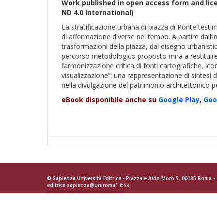
Work published in open access form and li
ND 4.0
International
)
La stratificazione urbana di piazza di Ponte test
di affermazione diverse nel tempo. A partire dall’i
trasformazioni della piazza, dal disegno urbanistic
percorso metodologico proposto mira a restituire a
l’armonizzazione critica di fonti cartografiche, ic
visualizzazione”: una rappresentazione di sintesi 
nella divulgazione del patrimonio architettonico p
eBook disponibile anche su
Google Play
,
Goo
© Sapienza Università Editrice - Piazzale Aldo Moro 5, 00185 Roma 
editrice.sapienza@uniroma1.it
(link
sends
e-
mail)