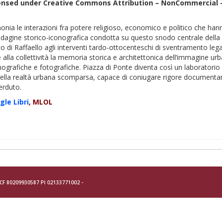
censed under Creative Commons Attribution – NonCommercial –
imonia le interazioni fra potere religioso, economico e politico che 
ndagine storico-iconografica condotta su questo snodo centrale della vi
o di Raffaello agli interventi tardo-ottocenteschi di sventramento legat
lla collettività la memoria storica e architettonica dell’immagine urb
onografiche e fotografiche. Piazza di Ponte diventa così un laboratorio 
della realtà urbana scomparsa, capace di coniugare rigore documentari
erduto.
gle Libri
, MLOL
- CF 80209930587 PI 02133771002 -