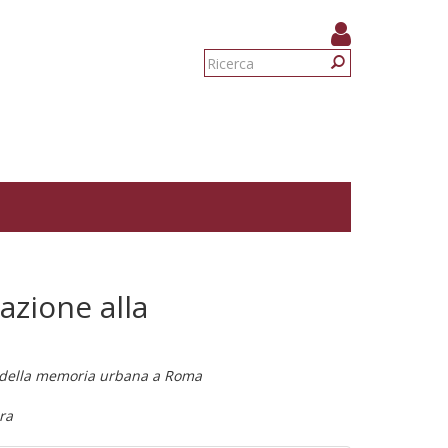
Form
di
Ricerca
ricerca
zione alla
e della memoria urbana a Roma
ra