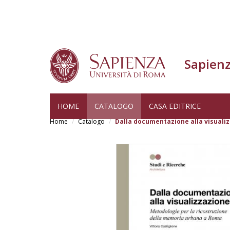
Sapienz
Salta
HOME
CATALOGO
CASA EDITRICE
al
Home
Catalogo
Dalla documentazione alla visuali
contenuto
principale