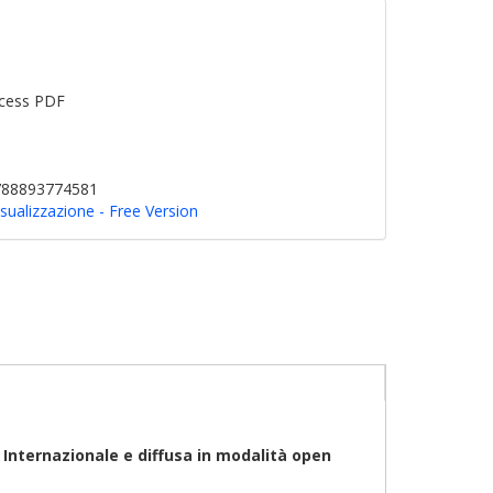
cess PDF
9788893774581
sualizzazione - Free Version
0
Internazionale
e diffusa in modalità open