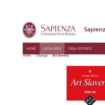
Sapienz
Salta
HOME
CATALOGO
CASA EDITRICE
al
Home
Catalogo
Art Slavery
contenuto
principale