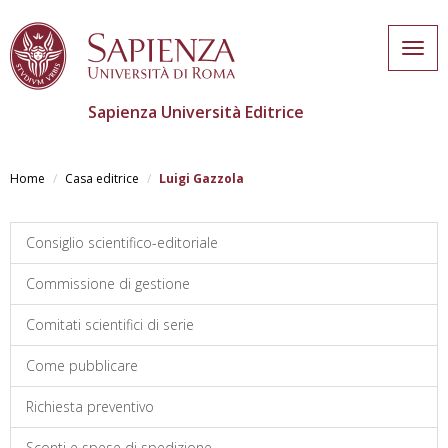
Togg
navig
Sapienza Università Editrice
Salta
al
Home
Casa editrice
Luigi Gazzola
contenuto
principale
Consiglio scientifico-editoriale
Commissione di gestione
Comitati scientifici di serie
Come pubblicare
Richiesta preventivo
Sconti e spese di spedizione