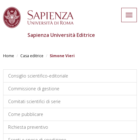
Togg
navig
Sapienza Università Editrice
Salta
al
Home
Casa editrice
Simone Vieri
contenuto
principale
Consiglio scientifico-editoriale
Commissione di gestione
Comitati scientifici di serie
Come pubblicare
Richiesta preventivo
Sconti e spese di spedizione