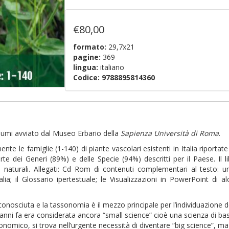
€80,00
formato:
29,7x21
pagine:
369
lingua:
italiano
Codice:
9788895814360
olumi avviato dal Museo Erbario della
Sapienza Università di Roma
.
 le famiglie (1-140) di piante vascolari esistenti in Italia riportate n
 dei Generi (89%) e delle Specie (94%) descritti per il Paese. Il l
 naturali. Allegati: Cd Rom di contenuti complementari al testo: un
alia; il Glossario ipertestuale; le Visualizzazioni in PowerPoint di al
onosciuta e la tassonomia è il mezzo principale per l’individuazione d
nni fa era considerata ancora “small science” cioè una scienza di ba
economico, si trova nell’urgente necessità di diventare “big science”, 