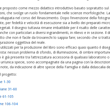
iene proposto come mezzo didattico introduttivo basato sopratutto sul 
azioni, che svolge un ruolo fondamentale nelle scienze morfologiche. La
 sviluppata nel corso del Rinascimento. Dopo l’invenzione della fotograf
 per fedeltà e velocità di esecuzione sia a livello dei preparati micro
getali. Il disegno tuttavia rimane imbattibile per il risalto delle caratte
he con particolari a diversi ingrandimenti, in rilievo e in sezione. Il
fatto che non è facile da trovarechi lo sappia fare; secondo che si trat
urazione oggettiva del reale.
tilizzati per la produzione del libro sono efficaci quasi quanto il dis
questa: nessun problema di sfondo, di illuminazione, di ombre importun
 già presente tra l’attrezzatura accessoria di qualsiasi laboratorio o 
do un’unica specie, sono accompagnate da una pagina con la descrizion
 note, da indicazione di altre specie della Famiglia e dalla didascalia de
l progetto:
ane 1-30
aliane 31-60
ne 61-105
iane 106-104