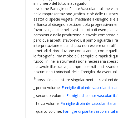
in numero del tutto inadeguato.
Il volume Famiglie di Piante Vascolari Italiane v
della rappresentazione grafica, cioè delle illustr
esatta di specie vegetali mediante il disegno si è
affianca al disegno sostituendolo progressivamente,
favorevoli, anche nelle viste in toto di esemplari ve
campioni e nella produzione di tavole composte anc
però due aspetti sfavorevoli, il primo riguarda il 
interpretazione e quindi può non essere una raffig
I metodi di riproduzione con scanner, come quelli u
la fotografia, ma molto più semplici e rapidi di 
fuoco. Infine la strumentazione necessaria spesso è
Le tavole illustrative, sempre costruite utilizzan
discriminanti principali della Famiglia, da eventuali
È possibile acquistare singolarmente i 4 volumi de
_ primo volume:
Famiglie di piante vascolari itali
_ secondo volume:
Famiglie di piante vascolari it
_ terzo volume:
Famiglie di piante vascolari italia
_ quarto volume:
Famiglie di piante vascolari ital