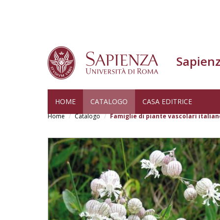
Sapienz
Salta
HOME
CATALOGO
CASA EDITRICE
al
Home
Catalogo
Famiglie di piante vascolari italian
contenuto
principale