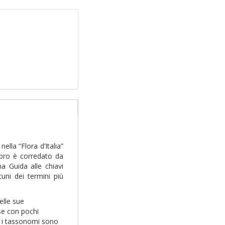
ella “Flora d’Italia”
ibro è corredato da
a Guida alle chiavi
cuni dei termini più
elle sue
se con pochi
ma i tassonomi sono