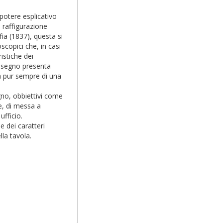
potere esplicativo
 raffigurazione
ia (1837), questa si
scopici che, in casi
ristiche dei
 disegno presenta
ta pur sempre di una
egno, obbiettivi come
e, di messa a
ufficio.
e dei caratteri
lla tavola.