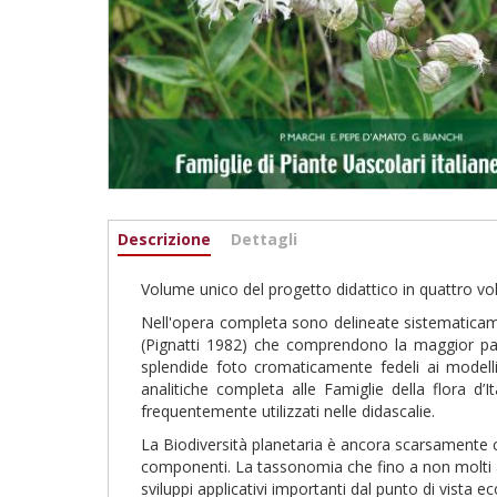
Informazioni
Descrizione
(scheda
Dettagli
attiva)
Volume unico del progetto didattico in quattro v
Nell'opera completa sono delineate sistematicamente
(Pignatti 1982) che comprendono la maggior parte
splendide foto cromaticamente fedeli ai modelli
analitiche completa alle Famiglie della flora d’It
frequentemente utilizzati nelle didascalie.
La Biodiversità planetaria è ancora scarsamente c
componenti. La tassonomia che fino a non molti a
sviluppi applicativi importanti dal punto di vista 