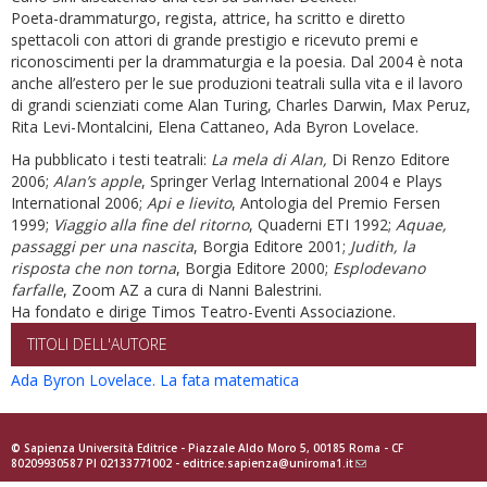
Poeta-drammaturgo, regista, attrice, ha scritto e diretto
spettacoli con attori di grande prestigio e ricevuto premi e
riconoscimenti per la drammaturgia e la poesia. Dal 2004 è nota
anche all’estero per le sue produzioni teatrali sulla vita e il lavoro
di grandi scienziati come Alan Turing, Charles Darwin, Max Peruz,
Rita Levi-Montalcini, Elena Cattaneo, Ada Byron Lovelace.
Ha pubblicato i testi teatrali:
La mela di Alan,
Di Renzo Editore
2006;
Alan’s apple
, Springer Verlag International 2004 e Plays
International 2006;
Api e lievito
, Antologia del Premio Fersen
1999;
Viaggio alla fine del ritorno
, Quaderni ETI 1992;
Aquae,
passaggi per una nascita
, Borgia Editore 2001;
Judith, la
risposta che non torna
, Borgia Editore 2000;
Esplodevano
farfalle
, Zoom AZ a cura di Nanni Balestrini.
Ha fondato e dirige Timos Teatro-Eventi Associazione.
TITOLI DELL'AUTORE
Ada Byron Lovelace. La fata matematica
© Sapienza Università Editrice - Piazzale Aldo Moro 5, 00185 Roma - CF
80209930587 PI 02133771002 -
editrice.sapienza@uniroma1.it
(link
sends