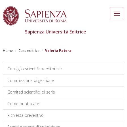
Togg
navig
Sapienza Università Editrice
Salta
al
Home
Casa editrice
Valeria Patera
contenuto
principale
Consiglio scientifico-editoriale
Commissione di gestione
Comitati scientifici di serie
Come pubblicare
Richiesta preventivo
Sconti e spese di spedizione