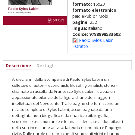
formato:
16x23
formato elettronico:
paid ePub or Mobi
pagine:
232
lingua:
italiano
Codice:
9788898533602
Paolo Sylos Labini -
Estratto
Informazioni
Descrizione
(scheda
Dettagli
attiva)
A
dieci anni dalla scomparsa di Paolo Sylos Labini un
collettivo di autori – economisti, filosofi, giornalisti, storici –
chiamato a raccolta da Francesco Sylos Labini, traccia un
appassionato bilancio della figura di uno dei maggiori
intellettuali del Novecento. Tra le pagine che forniscono un
ritratto completo di Sylos Labini, accompagnato da una
dettagliata nota biografica e da una ricca bibliografia,
scorrono le testimonianze e le analisi dedicate ai due pilastri
della sua incessante attività: la teoria economica e l’impegno
civile. Dalle
parole di coloro che gli sono stati vicini e hanno