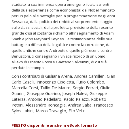
studiato la
sua immensa opera emergono i tratti salienti
della sua esperienza come economista: dal Nobel mancato
per un pelo alle
battaglie per la programmazione negli anni
Sessanta, dalla
politica dei redditi al sorprendente saggio
sulle classi sociali, dalla profetica previsione della recente
grande crisi al costante richiamo all’insegnamento di Adam
Smith e John Maynard
Keynes. Le testimonianze delle sue
battaglie a difesa della legalità e contro la corruzione, da
quelle antiche contro
Andreotti e quelle più recenti contro
Berlusconi, ci consegnano il vivace ricordo di un uomo,
allievo di Ernesto Rossi e
Gaetano Salvemini, di cui si è
perduto lo stampo.
Con i contributi di Giuliana Arena, Andrea Camilleri, Gian
Carlo
Caselli, Innocenzo Cipoletta, Furio Colombo,
Marcella Corsi, Tullio
De Mauro, Sergio Ferrari, Giulio
Guarini, Giuseppe Guarino, Joseph Halevi, Giuseppe
Laterza, Antonio Padellaro, Paolo Palazzi, Roberto
Petrini, Alessandro Roncaglia, Andrea Saba, Francesco
Sylos Labini,
Marco Travaglio, Elio Veltri.
PRESTO disponibile anche in eBook formato