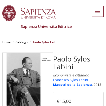
Togg
navig
Sapienza Università Editrice
Salta
al
Home
Catalogo
Paolo Sylos Labini
contenuto
principale
Paolo Sylos
Labini
Economista e cittadino
Francesco Sylos Labini
Maestri della Sapienza
, 2015
€15,00