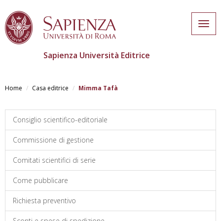
Togg
navig
Sapienza Università Editrice
Salta
al
Home
Casa editrice
Mimma Tafà
contenuto
principale
Consiglio scientifico-editoriale
Commissione di gestione
Comitati scientifici di serie
Come pubblicare
Richiesta preventivo
Sconti e spese di spedizione