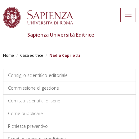
Togg
navig
Sapienza Università Editrice
Salta
al
Home
Casa editrice
Nadia Capriotti
contenuto
principale
Consiglio scientifico-editoriale
Commissione di gestione
Comitati scientifici di serie
Come pubblicare
Richiesta preventivo
Sconti e spese di spedizione