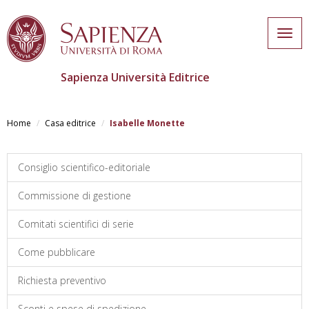
Togg
navig
Sapienza Università Editrice
Salta
al
Home
Casa editrice
Isabelle Monette
contenuto
principale
Consiglio scientifico-editoriale
Commissione di gestione
Comitati scientifici di serie
Come pubblicare
Richiesta preventivo
Sconti e spese di spedizione