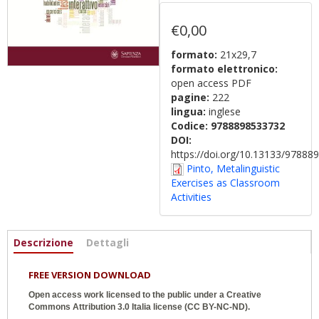
€0,00
formato:
21x29,7
formato elettronico:
open access PDF
pagine:
222
lingua:
inglese
Codice:
9788898533732
DOI:
https://doi.org/10.13133/9788
Pinto, Metalinguistic
Exercises as Classroom
Activities
Informazioni
Descrizione
(scheda
Dettagli
attiva)
FREE VERSION DOWNLOAD
Open access work licensed to the public under a
Creative
Commons Attribution 3.0 Italia
license (CC BY-NC-ND).