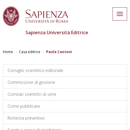
Togg
navig
Sapienza Università Editrice
Salta
al
Home
Casa editrice
Paola Cantoni
contenuto
principale
Consiglio scientifico-editoriale
Commissione di gestione
Comitati scientifici di serie
Come pubblicare
Richiesta preventivo
Sconti e spese di spedizione