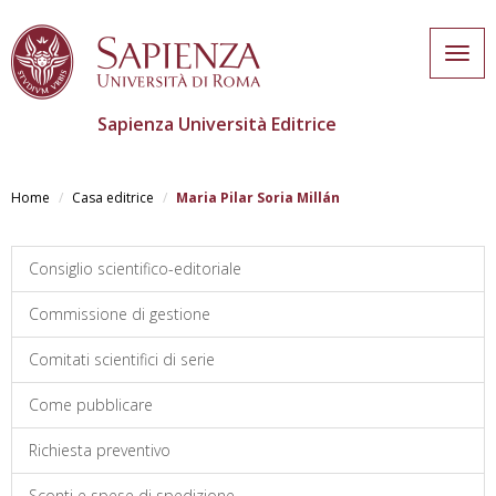
Togg
navig
Sapienza Università Editrice
Salta
al
Home
Casa editrice
Maria Pilar Soria Millán
contenuto
principale
Consiglio scientifico-editoriale
Commissione di gestione
Comitati scientifici di serie
Come pubblicare
Richiesta preventivo
Sconti e spese di spedizione