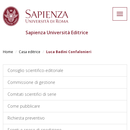
Togg
navig
Sapienza Università Editrice
Salta
al
Home
Casa editrice
Luca Badini Confalonieri
contenuto
principale
Consiglio scientifico-editoriale
Commissione di gestione
Comitati scientifici di serie
Come pubblicare
Richiesta preventivo
Sconti e spese di spedizione