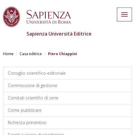
Togg
navig
Sapienza Università Editrice
Salta
al
Home
Casa editrice
Piero Chiappini
contenuto
principale
Consiglio scientifico-editoriale
Commissione di gestione
Comitati scientifici di serie
Come pubblicare
Richiesta preventivo
Sconti e spese di spedizione