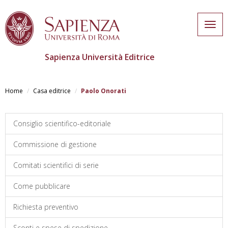
Togg
navig
Sapienza Università Editrice
Salta
al
Home
Casa editrice
Paolo Onorati
contenuto
principale
Consiglio scientifico-editoriale
Commissione di gestione
Comitati scientifici di serie
Come pubblicare
Richiesta preventivo
Sconti e spese di spedizione