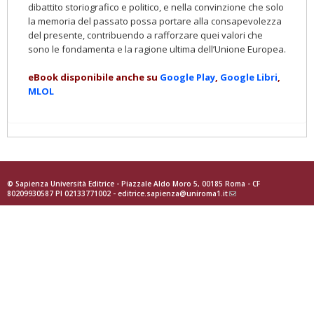
dibattito storiografico e politico, e nella convinzione che solo
la memoria del passato possa portare alla consapevolezza
del presente, contribuendo a rafforzare quei valori che
sono le fondamenta e la ragione ultima dell’Unione Europea.
eBook disponibile anche su
Google Play
,
Google Libri
,
MLOL
© Sapienza Università Editrice - Piazzale Aldo Moro 5, 00185 Roma - CF
80209930587 PI 02133771002 -
editrice.sapienza@uniroma1.it
(link
sends
e-
mail)