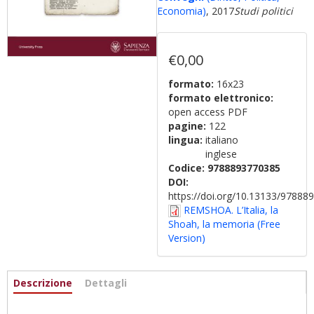
Economia)
, 2017
Studi politici
€0,00
formato:
16x23
formato elettronico:
open access PDF
pagine:
122
lingua:
italiano
inglese
Codice:
9788893770385
DOI:
https://doi.org/10.13133/9788
REMSHOA. L’Italia, la
Shoah, la memoria (Free
Version)
Informazioni
Descrizione
(scheda
Dettagli
attiva)