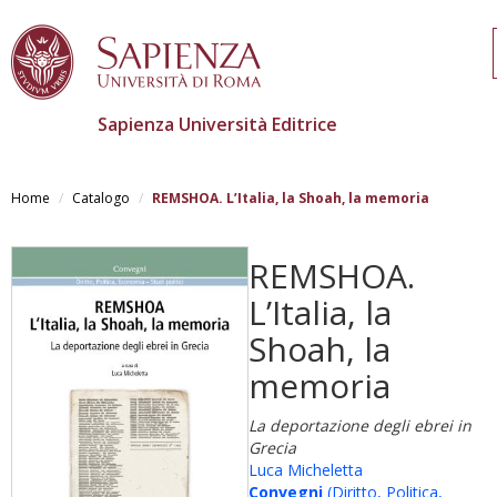
Sapienza Università Editrice
Salta
al
Home
Catalogo
REMSHOA. L’Italia, la Shoah, la memoria
contenuto
principale
REMSHOA.
L’Italia, la
Shoah, la
memoria
La deportazione degli ebrei in
Grecia
Luca Micheletta
Convegni
(Diritto, Politica,