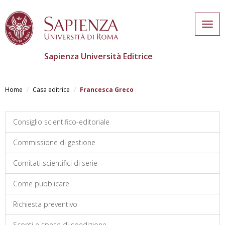
Togg
navig
Sapienza Università Editrice
Salta
al
Home
Casa editrice
Francesca Greco
contenuto
principale
Consiglio scientifico-editoriale
Commissione di gestione
Comitati scientifici di serie
Come pubblicare
Richiesta preventivo
Sconti e spese di spedizione