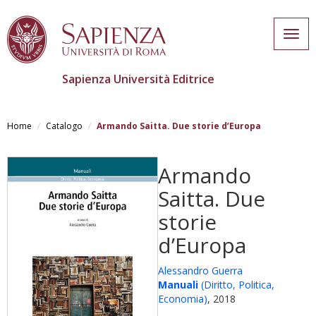
Togg
navig
Sapienza Università Editrice
Salta
al
Home
Catalogo
Armando Saitta. Due storie d’Europa
contenuto
principale
Armando
Saitta. Due
storie
d’Europa
Alessandro Guerra
Manuali
(Diritto, Politica,
Economia)
, 2018