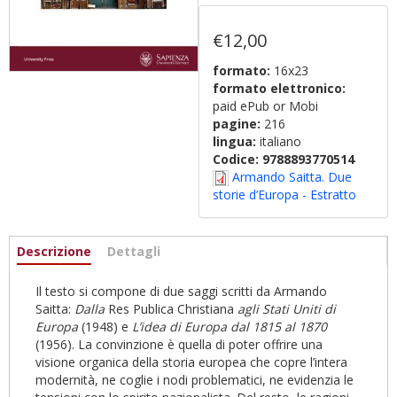
€12,00
formato:
16x23
formato elettronico:
paid ePub or Mobi
pagine:
216
lingua:
italiano
Codice:
9788893770514
Armando Saitta. Due
storie d’Europa - Estratto
Informazioni
Descrizione
(scheda
Dettagli
attiva)
Il testo si compone di due saggi scritti da Armando
Saitta:
Dalla
Res Publica Christiana
agli Stati Uniti di
Europa
(1948) e
L’idea di Europa dal 1815 al 1870
(1956). La convinzione è quella di poter offrire una
visione organica della storia europea che copre l’intera
modernità, ne coglie i nodi problematici, ne evidenzia le