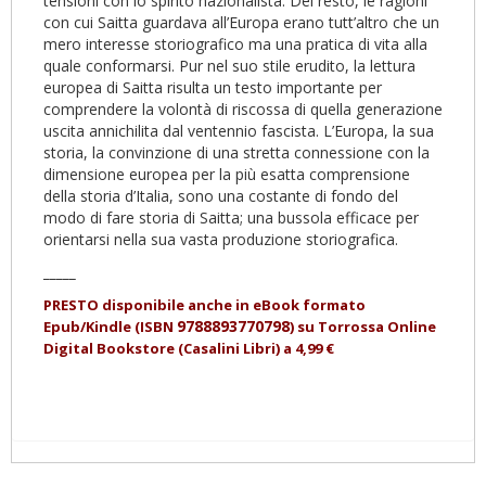
tensioni con lo spirito nazionalista. Del resto, le ragioni
con cui Saitta guardava all’Europa erano tutt’altro che un
mero interesse storiografico ma una pratica di vita alla
quale conformarsi. Pur nel suo stile erudito, la lettura
europea di Saitta risulta un testo importante per
comprendere la volontà di ri­scossa di quella generazione
uscita annichilita dal venten­nio fascista. L’Eu­ropa, la sua
sto­ria, la convinzione di una stretta connessione con la
dimensione euro­pea per la più esatta comprensione
della storia d’Ita­lia, sono una co­stante di fondo del
modo di fare storia di Saitta; una bus­sola efficace per
orientarsi nella sua vasta produzione storiografica.
_____
PRESTO disponibile anche in eBook formato
9788893770798
Epub/Kindle (ISBN
)
su Torrossa Online
Digital Bookstore (Casalini Libri) a 4,99 €