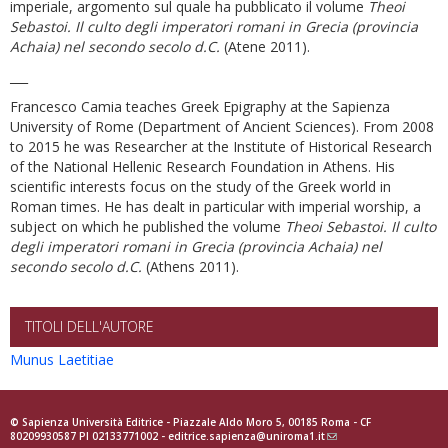
imperiale, argomento sul quale ha pubblicato il volume
Theoi
Sebastoi. Il culto degli imperatori romani in Grecia (provincia
Achaia) nel secondo secolo d.C.
(Atene 2011).
___
Francesco Camia teaches Greek Epigraphy at the Sapienza
University of Rome (Department of Ancient Sciences). From 2008
to 2015 he was Researcher at the Institute of Historical Research
of the National Hellenic Research Foundation in Athens. His
scientific interests focus on the study of the Greek world in
Roman times. He has dealt in particular with imperial worship, a
subject on which he published the volume
Theoi Sebastoi.
Il culto
degli imperatori romani in Grecia (provincia Achaia) nel
secondo secolo d.C.
(Athens 2011).
TITOLI DELL'AUTORE
Munus Laetitiae
© Sapienza Università Editrice - Piazzale Aldo Moro 5, 00185 Roma - CF
80209930587 PI 02133771002 -
editrice.sapienza@uniroma1.it
(link