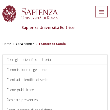
Togg
navig
Sapienza Università Editrice
Salta
al
Home
Casa editrice
Francesco Camia
contenuto
principale
Consiglio scientifico-editoriale
Commissione di gestione
Comitati scientifici di serie
Come pubblicare
Richiesta preventivo
Sconti e spese di spedizione