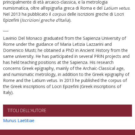
principalmente di età arcaico-classica, e la metrologia
numismatica, oltre all’epigrafia greca di Roma e del
Latium vetus
.
Nel 2013 ha pubblicato il
corpus
delle iscrizioni greche di Locri
Epizefirii (
Iscrizioni greche d’Italia
).
___
Lavinio Del Monaco graduated from the Sapienza University of
Rome under the guidance of Maria Letizia Lazzarini and
Domenico Musti; he obtained a PhD in Ancient History from the
same university. He has participated in several PRIN projects and
has held teaching positions at the Sapienza. His research
concerns Greek epigraphy, mainly of the Archaic-Classical age,
and numismatic metrology, in addition to the Greek epigraphy of
Rome and the Latium vetus. In 2013 he published the corpus of
the Greek inscriptions of Locri Epizefirii (Greek inscriptions of
Italy).
TITOLI DELL'AUTORE
Munus Laetitiae