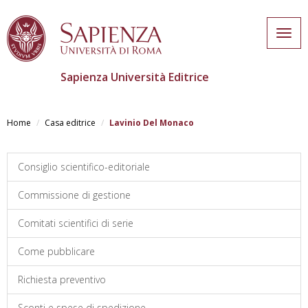
Togg
navig
Sapienza Università Editrice
Salta
al
Home
Casa editrice
Lavinio Del Monaco
contenuto
principale
Consiglio scientifico-editoriale
Commissione di gestione
Comitati scientifici di serie
Come pubblicare
Richiesta preventivo
Sconti e spese di spedizione