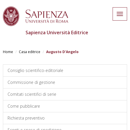
Togg
navig
Sapienza Università Editrice
Salta
al
Home
Casa editrice
Augusto D’Angelo
contenuto
principale
Consiglio scientifico-editoriale
Commissione di gestione
Comitati scientifici di serie
Come pubblicare
Richiesta preventivo
Sconti e spese di spedizione