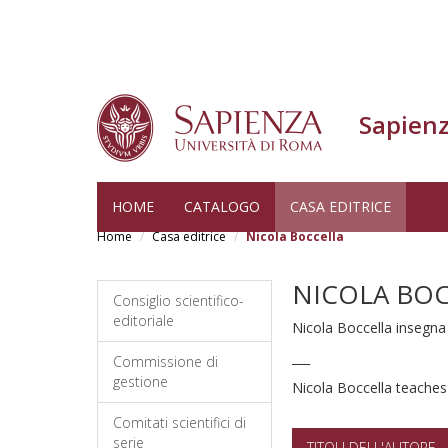
Sapienz
Salta
HOME
CATALOGO
CASA EDITRICE
al
Home
Casa editrice
Nicola Boccella
contenuto
principale
NICOLA BO
Consiglio scientifico-
editoriale
Nicola Boccella insegna 
___
Commissione di
gestione
Nicola Boccella teaches
Comitati scientifici di
serie
TITOLI DELL'AUTORE