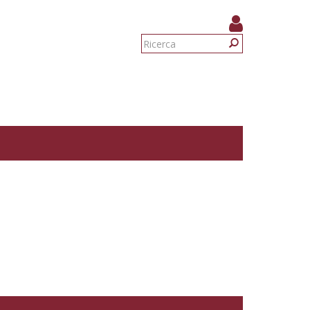
Form
di
Ricerca
ricerca