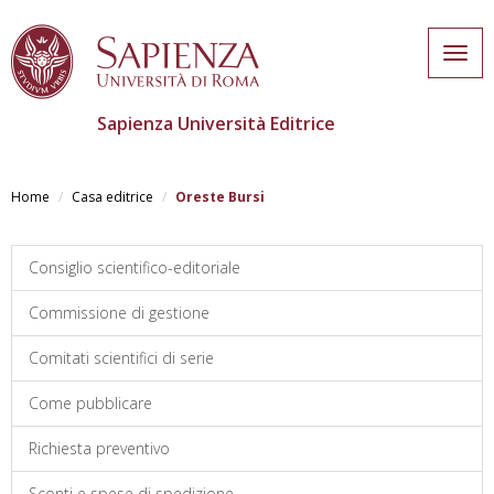
Togg
navig
Sapienza Università Editrice
Salta
al
Home
Casa editrice
Oreste Bursi
contenuto
principale
Consiglio scientifico-editoriale
Commissione di gestione
Comitati scientifici di serie
Come pubblicare
Richiesta preventivo
Sconti e spese di spedizione