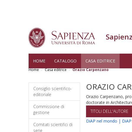
Sapienz
Salta
HOME
CATALOGO
CASA EDITRICE
al
Home
Casa editrice
Orazio Carpenzano
contenuto
principale
ORAZIO CA
Consiglio scientifico-
editoriale
Orazio Carpenzano, prof
doctorate in Architectu
Commissione di
TITOLI DELL'AUTORE
gestione
DiAP nel mondo | DiAP 
Comitati scientifici di
serie