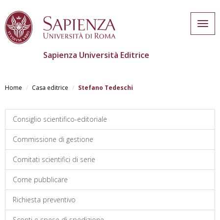
Togg
navig
Sapienza Università Editrice
Salta
al
Home
Casa editrice
Stefano Tedeschi
contenuto
principale
Consiglio scientifico-editoriale
Commissione di gestione
Comitati scientifici di serie
Come pubblicare
Richiesta preventivo
Sconti e spese di spedizione