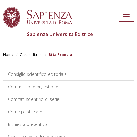
Togg
navig
Sapienza Università Editrice
Salta
al
Home
Casa editrice
Rita Francia
contenuto
principale
Consiglio scientifico-editoriale
Commissione di gestione
Comitati scientifici di serie
Come pubblicare
Richiesta preventivo
Sconti e spese di spedizione