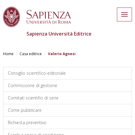
Togg
navig
Sapienza Università Editrice
Salta
al
Home
Casa editrice
Valerio Agnesi
contenuto
principale
Consiglio scientifico-editoriale
Commissione di gestione
Comitati scientifici di serie
Come pubblicare
Richiesta preventivo
Sconti e spese di spedizione