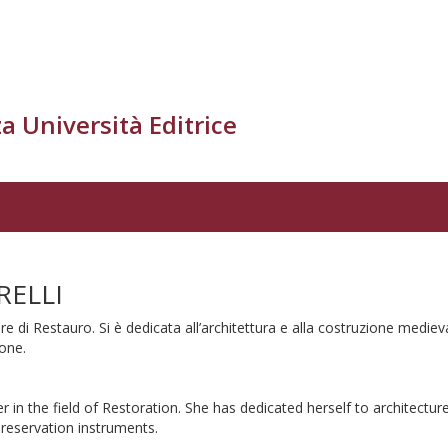
a Università Editrice
RELLI
tore di Restauro. Si è dedicata all’architettura e alla costruzione medie
ione.
cher in the field of Restoration. She has dedicated herself to architect
preservation instruments.