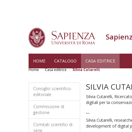
Sapienz
Salta
HOME
CATALOGO
CASA EDITRICE
al
Home
Casa editrice
Silvia Cutarelli
contenuto
principale
SILVIA CUTA
Consiglio scientifico-
editoriale
Silvia Cutarelli, Ricerca
digitali per la conservaz
Commissione di
__
gestione
Silvia Cutarelli, resear
Comitati scientifici di
development of digital 
serie