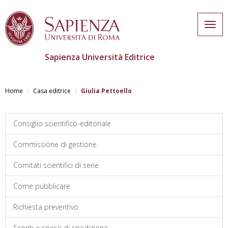
Togg
navig
Sapienza Università Editrice
Salta
al
Home
Casa editrice
Giulia Pettoello
contenuto
principale
Consiglio scientifico-editoriale
Commissione di gestione
Comitati scientifici di serie
Come pubblicare
Richiesta preventivo
Sconti e spese di spedizione