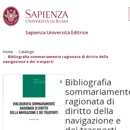
Sapienza Università Editrice
Salta
al
Home
Catalogo
contenuto
Bibliografia sommariamente ragionata di diritto della
principale
navigazione e dei trasporti
Bibliografia
sommariament
ragionata di
diritto della
navigazione e
dei trasporti