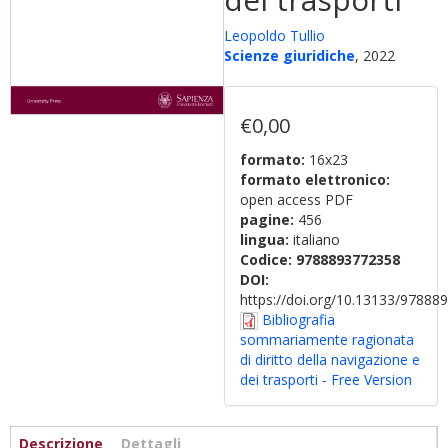
Leopoldo Tullio
Scienze giuridiche
, 2022
€0,00
formato:
16x23
formato elettronico:
open access PDF
pagine:
456
lingua:
italiano
Codice:
9788893772358
DOI:
https://doi.org/10.13133/9788
Bibliografia
sommariamente ragionata
di diritto della navigazione e
dei trasporti - Free Version
Informazioni
Descrizione
(scheda
Dettagli