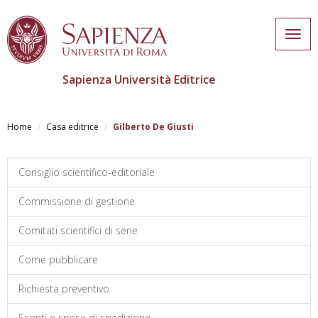
Togg
navig
Sapienza Università Editrice
Salta
al
Home
Casa editrice
Gilberto De Giusti
contenuto
principale
Consiglio scientifico-editoriale
Commissione di gestione
Comitati scientifici di serie
Come pubblicare
Richiesta preventivo
Sconti e spese di spedizione