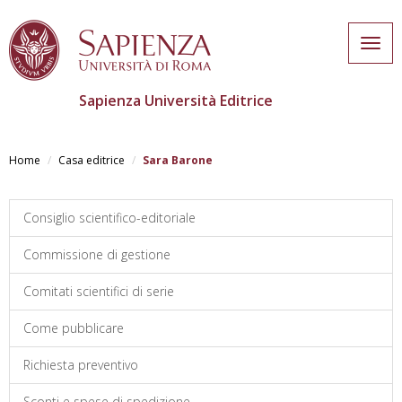
Togg
navig
Sapienza Università Editrice
Salta
al
Home
Casa editrice
Sara Barone
contenuto
principale
Consiglio scientifico-editoriale
Commissione di gestione
Comitati scientifici di serie
Come pubblicare
Richiesta preventivo
Sconti e spese di spedizione