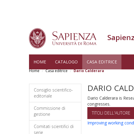
Sapienz
Salta
HOME
CATALOGO
CASA EDITRICE
al
Home
Casa editrice
Dario Calderara
contenuto
principale
DARIO CAL
Consiglio scientifico-
editoriale
Dario Calderara is Rese
congresses.
Commissione di
TITOLI DELL'AUTORE
gestione
Improving working condit
Comitati scientifici di
serie