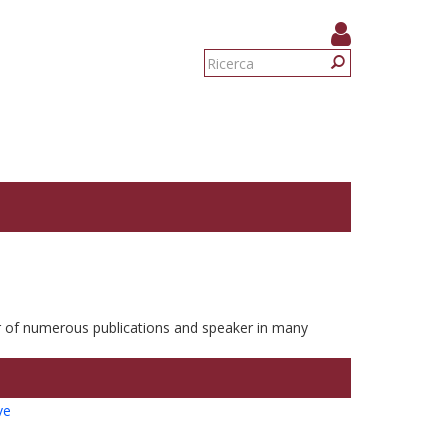
Form
di
Ricerca
ricerca
r of numerous publications and speaker in many
ve