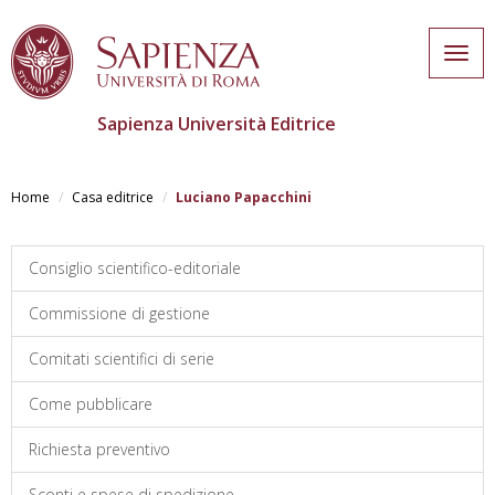
Togg
navig
Sapienza Università Editrice
Salta
al
Home
Casa editrice
Luciano Papacchini
contenuto
principale
Consiglio scientifico-editoriale
Commissione di gestione
Comitati scientifici di serie
Come pubblicare
Richiesta preventivo
Sconti e spese di spedizione