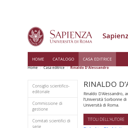
Sapienz
Salta
HOME
CATALOGO
CASA EDITRICE
al
Home
Casa editrice
Rinaldo D’Alessandro
contenuto
principale
RINALDO D
Consiglio scientifico-
editoriale
Rinaldo D’Alessandro, arc
l’Università Sorbonne di
Commissione di
Università di Roma.
gestione
TITOLI DELL'AUTORE
Comitati scientifici di
serie