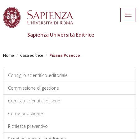
Togg
navig
Sapienza Università Editrice
Salta
al
Home
Casa editrice
Pisana Posocco
contenuto
principale
Consiglio scientifico-editoriale
Commissione di gestione
Comitati scientifici di serie
Come pubblicare
Richiesta preventivo
Sconti e spese di spedizione